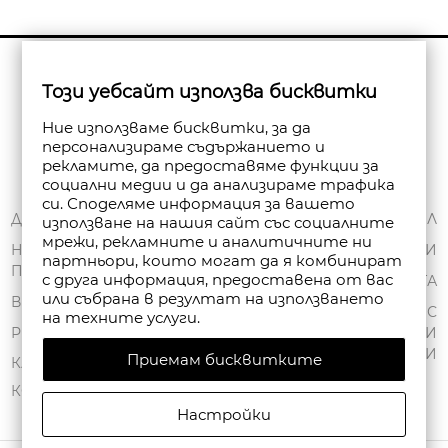
Бюлетин
Този уебсайт използва бисквитки
Абониране
Ние използваме бисквитки, за да
персонализираме съдържанието и
рекламите, да предоставяме функции за
социални медии и да анализираме трафика
си. Споделяме информация за вашето
ЗА НАС
ДОСТАВКА
МОЯТ ПРОФИЛ
използване на нашия сайт със социалните
мрежи, рекламните и аналитичните ни
ОБЩИ УСЛОВИЯ
НАЧИНИ НА
ПОРЪЧКИ
партньори, които могат да я комбинират
ПЛАЩАНЕ
ПОЛИТИКА ЗА
с друга информация, предоставена от вас
ЧАНТА
или събрана в резултат на използването
ПОВЕРИТЕЛНОСТ
ВРЪЩАНЕ
СПИСЪК С
на техните услуги.
FAN POINT CLUB
РЕКЛАМАЦИИ
ЖЕЛАНИ
ПРОДУКТИ
Приемам бисквитките
МАГАЗИНИ
КАРТА НА САЙТА
КОНТАКТИ
Настройки