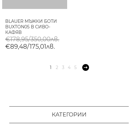
BLAUER МЪЖКИ БОТИ
BUXTON05 В СИВО-
КАФЯВ
€178,95/350,00лв.
€89,48/175,01лв.
1
2
3
4
5
КАТЕГОРИИ