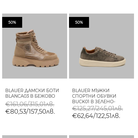
50%
50%
BLAUER ДАМСКИ БОТИ
BLAUER МЪЖКИ
BLANCA03 В БЕЖОВО
СПОРТНИ ОБУВКИ
BUCK01 В ЗЕЛЕНО-
€161,06/315,01лв.
КАФЯВО
€125,27/245,01лв.
€80,53/157,50лв.
€62,64/122,51лв.