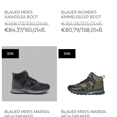
BLAUER MEN'S
BLAUER WOMEN'S
IUKA01/LEA BOOT
KIMMEL05/LEP BOOT
€168,73/330,01лв.
€161,06/315,01лв.
€84,37/165,01лв.
€80,79/158,01лв.
50%
50%
BLAUER MEN'S MARS04
BLAUER MEN'S MARS04
HIGH SNEAKER
HIGH SNEAKER