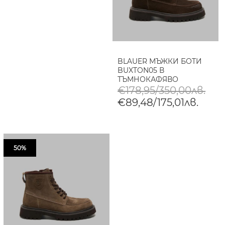
BLAUER МЪЖКИ БОТИ
BUXTON05 В
ТЪМНОКАФЯВО
€178,95/350,00лв.
€89,48/175,01лв.
50%