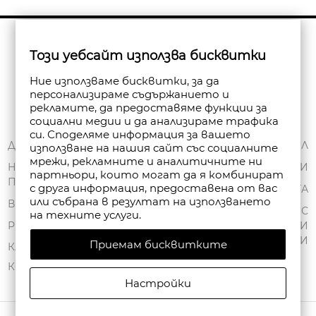
Бюлетин
Този уебсайт използва бисквитки
Абониране
Ние използваме бисквитки, за да
персонализираме съдържанието и
рекламите, да предоставяме функции за
социални медии и да анализираме трафика
си. Споделяме информация за вашето
ЗА НАС
ДОСТАВКА
МОЯТ ПРОФИЛ
използване на нашия сайт със социалните
мрежи, рекламните и аналитичните ни
ОБЩИ УСЛОВИЯ
НАЧИНИ НА
ПОРЪЧКИ
партньори, които могат да я комбинират
ПЛАЩАНЕ
ПОЛИТИКА ЗА
с друга информация, предоставена от вас
ЧАНТА
или събрана в резултат на използването
ПОВЕРИТЕЛНОСТ
ВРЪЩАНЕ
СПИСЪК С
на техните услуги.
FAN POINT CLUB
РЕКЛАМАЦИИ
ЖЕЛАНИ
ПРОДУКТИ
Приемам бисквитките
МАГАЗИНИ
КАРТА НА САЙТА
КОНТАКТИ
Настройки