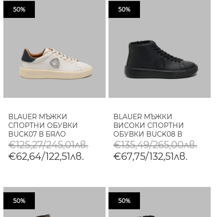
50%
50%
BLAUER МЪЖКИ
BLAUER МЪЖКИ
СПОРТНИ ОБУВКИ
ВИСОКИ СПОРТНИ
BUCK07 В БЯЛО
ОБУВКИ BUCK08 В
ЧЕРНО
€125,27/245,01лв.
€135,49/265,00лв.
€62,64/122,51лв.
€67,75/132,51лв.
50%
50%