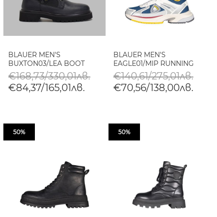
BLAUER MEN'S
BLAUER MEN'S
BUXTON03/LEA BOOT
EAGLE01/MIP RUNNING
€168,73/330,01лв.
€140,61/275,01лв.
€84,37/165,01лв.
€70,56/138,00лв.
50%
50%