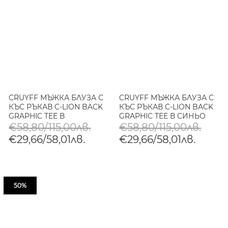
CRUYFF МЪЖКА БЛУЗА С
CRUYFF МЪЖКА БЛУЗА С
КЪС РЪКАВ C-LION BACK
КЪС РЪКАВ C-LION BACK
GRAPHIC TEE В
GRAPHIC TEE В СИНЬО
КОМБИНАЦИЯ
€58,80/115,00лв.
€58,80/115,00лв.
€29,66/58,01лв.
€29,66/58,01лв.
50%