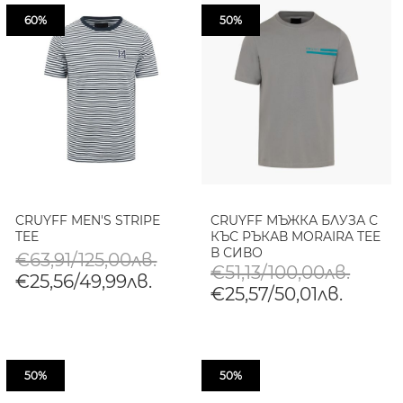
60%
50%
CRUYFF MEN'S STRIPE
CRUYFF МЪЖКА БЛУЗА С
TEE
КЪС РЪКАВ MORAIRA TEE
В СИВО
€63,91/125,00лв.
€51,13/100,00лв.
€25,56/49,99лв.
€25,57/50,01лв.
50%
50%