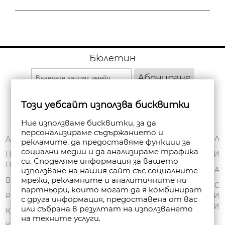
Бюлетин
Абониране
Този уебсайт използва бисквитки
Ние използваме бисквитки, за да
персонализираме съдържанието и
ЗА НАС
ДОСТАВКА
МОЯТ ПРОФИЛ
рекламите, да предоставяме функции за
социални медии и да анализираме трафика
ОБЩИ УСЛОВИЯ
НАЧИНИ НА
ПОРЪЧКИ
си. Споделяме информация за вашето
ПЛАЩАНЕ
ПОЛИТИКА ЗА
ЧАНТА
използване на нашия сайт със социалните
ПОВЕРИТЕЛНОСТ
мрежи, рекламните и аналитичните ни
ВРЪЩАНЕ
СПИСЪК С
партньори, които могат да я комбинират
FAN POINT CLUB
РЕКЛАМАЦИИ
ЖЕЛАНИ
с друга информация, предоставена от вас
ПРОДУКТИ
или събрана в резултат на използването
МАГАЗИНИ
КАРТА НА САЙТА
на техните услуги.