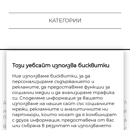
КАТЕГОРИИ
Бюлетин
Този уебсайт използва бисквитки
Абониране
Ние използваме бисквитки, за да
персонализираме съдържанието и
рекламите, да предоставяме функции за
социални медии и да анализираме трафика
си. Споделяме информация за вашето
ЗА НАС
ДОСТАВКА
МОЯТ ПРОФИЛ
използване на нашия сайт със социалните
мрежи, рекламните и аналитичните ни
ОБЩИ УСЛОВИЯ
НАЧИНИ НА
ПОРЪЧКИ
партньори, които могат да я комбинират
ПЛАЩАНЕ
ПОЛИТИКА ЗА
с друга информация, предоставена от вас
ЧАНТА
или събрана в резултат на използването
ПОВЕРИТЕЛНОСТ
ВРЪЩАНЕ
СПИСЪК С