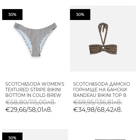
50%
50%
SCOTCH&SODA WOMEN'S
SCOTCH&SODA ДАМСКО
TEXTURED STRIPE BIKINI
ГОРНИЩЕ НА БАНСКИ
BOTTOM IN COLD BREW
BANDEAU BIKINI TOP В
КАФЯВО
€58,80/115,00лв.
€69,95/136,81лв.
€29,66/58,01лв.
€34,98/68,42лв.
50%