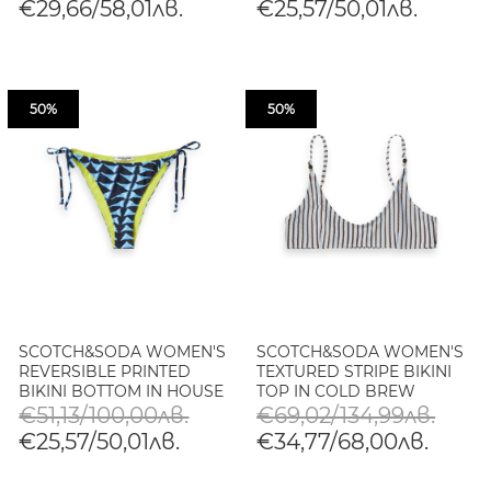
€29,66/58,01лв.
€25,57/50,01лв.
50%
50%
SCOTCH&SODA WOMEN'S
SCOTCH&SODA WOMEN'S
REVERSIBLE PRINTED
TEXTURED STRIPE BIKINI
BIKINI BOTTOM IN HOUSE
TOP IN COLD BREW
OF MIRRORS BLUE
€51,13/100,00лв.
€69,02/134,99лв.
€25,57/50,01лв.
€34,77/68,00лв.