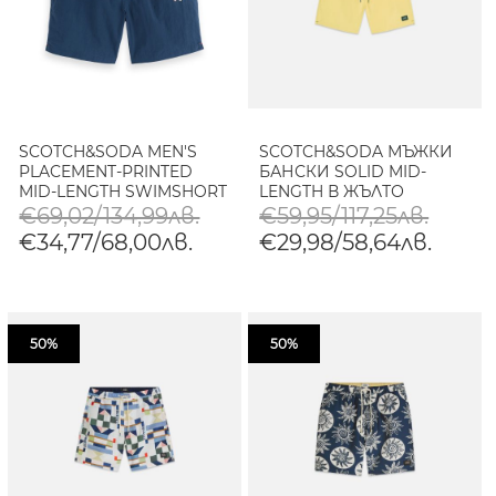
SCOTCH&SODA MEN'S
SCOTCH&SODA МЪЖКИ
PLACEMENT-PRINTED
БАНСКИ SOLID MID-
MID-LENGTH SWIMSHORT
LENGTH В ЖЪЛТО
IN NAVY
€69,02/134,99лв.
€59,95/117,25лв.
€34,77/68,00лв.
€29,98/58,64лв.
50%
50%