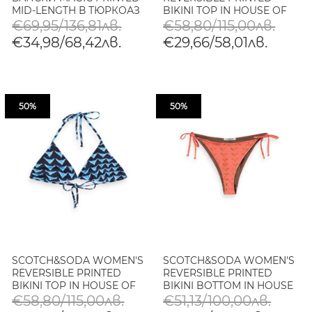
MID-LENGTH В ТЮРКОАЗ
BIKINI TOP IN HOUSE OF
MIRRORS PINK
€69,95/136,81лв.
€58,80/115,00лв.
€34,98/68,42лв.
€29,66/58,01лв.
50%
50%
SCOTCH&SODA WOMEN'S
SCOTCH&SODA WOMEN'S
REVERSIBLE PRINTED
REVERSIBLE PRINTED
BIKINI TOP IN HOUSE OF
BIKINI BOTTOM IN HOUSE
MIRRORS BLUE
OF MIRRORS PINK
€58,80/115,00лв.
€51,13/100,00лв.