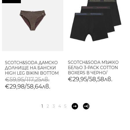
SCOTCH&SODA МЪЖКО
SCOTCH&SODA ДАМСКО
БЕЛЬО 3-PACK COTTON
ДОЛНИЩЕ НА БАНСКИ
BOXERS В ЧЕРНО/
HIGH LEG BIKINI BOTTOM
КОМБИНАЦИЯ
В КАФЯВО
€29,95/58,58лв.
€59,95/117,25лв.
€29,98/58,64лв.
1
2
3
4
5