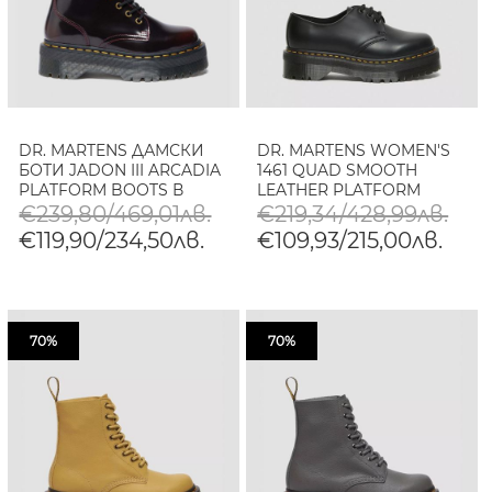
DR. MARTENS ДАМСКИ
DR. MARTENS WOMEN'S
БОТИ JADON III ARCADIA
1461 QUAD SMOOTH
PLATFORM BOOTS В
LEATHER PLATFORM
ЧЕРЕШОВО ЧЕРВЕНО
SHOES
€239,80/469,01лв.
€219,34/428,99лв.
€119,90/234,50лв.
€109,93/215,00лв.
70%
70%