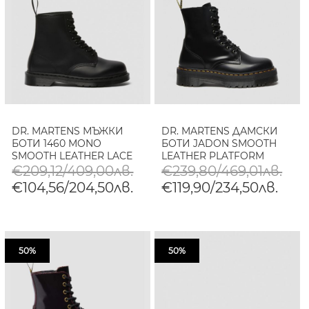
DR. MARTENS МЪЖКИ
DR. MARTENS ДАМСКИ
БОТИ 1460 MONO
БОТИ JADON SMOOTH
SMOOTH LEATHER LACE
LEATHER PLATFORM
UP BOOTS В ЧЕРНО
BOOTS В ЧЕРНО
€209,12/409,00лв.
€239,80/469,01лв.
€104,56/204,50лв.
€119,90/234,50лв.
50%
50%