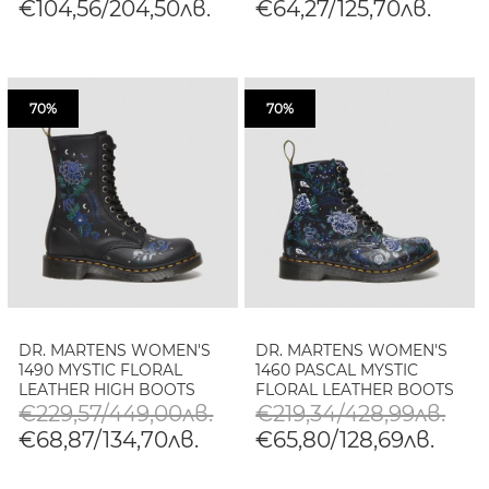
€104,56/204,50лв.
€64,27/125,70лв.
70%
70%
DR. MARTENS WOMEN'S
DR. MARTENS WOMEN'S
1490 MYSTIC FLORAL
1460 PASCAL MYSTIC
LEATHER HIGH BOOTS
FLORAL LEATHER BOOTS
€229,57/449,00лв.
€219,34/428,99лв.
€68,87/134,70лв.
€65,80/128,69лв.