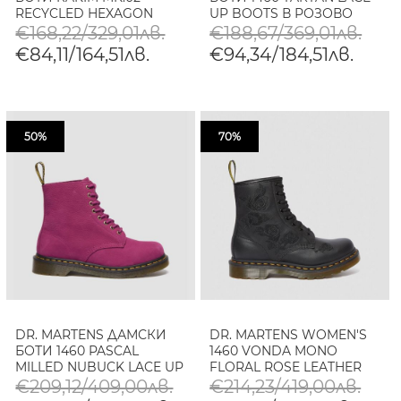
RECYCLED HEXAGON
UP BOOTS В РОЗОВО
CANVAS&AJAX BOOTS В
КОМБИНАЦИЯ
€168,22/329,01лв.
€188,67/369,01лв.
ЧЕРНО
€84,11/164,51лв.
€94,34/184,51лв.
50%
70%
DR. MARTENS ДАМСКИ
DR. MARTENS WOMEN'S
БОТИ 1460 PASCAL
1460 VONDA MONO
MILLED NUBUCK LACE UP
FLORAL ROSE LEATHER
BOOTS В РОЗОВО
LACE UP BOOTS
€209,12/409,00лв.
€214,23/419,00лв.