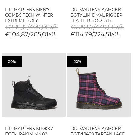
DR. MARTENS MEN'S
DR. MARTENS ДАМСКИ
COMBS TECH WINTER
БОТУШИ DMXL RIGGER
EXTREME POLY
LEATHER BOOTS В
MATERIALS BOOTS
ЧЕРНО
€209,12/409,00лв.
€229,57/449,00лв.
€104,82/205,01лв.
€114,79/224,51лв.
50%
50%
DR. MARTENS МЪЖКИ
DR. MARTENS ДАМСКИ
БОТИ RAKIM MK.02
БОТИ 1460 TARTAN LACE