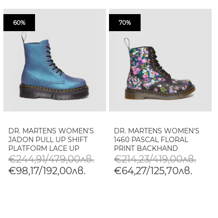
60%
70%
DR. MARTENS WOMEN'S
DR. MARTENS WOMEN'S
JADON PULL UP SHIFT
1460 PASCAL FLORAL
PLATFORM LACE UP
PRINT BACKHAND
BOOTS
LEATHER BOOTS
€244,91/479,00лв.
€214,23/419,00лв.
€98,17/192,00лв.
€64,27/125,70лв.