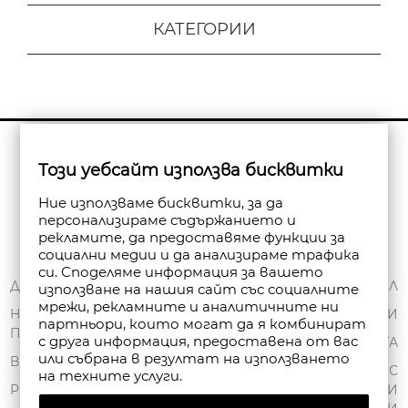
КАТЕГОРИИ
Бюлетин
Този уебсайт използва бисквитки
Абониране
Ние използваме бисквитки, за да
персонализираме съдържанието и
рекламите, да предоставяме функции за
социални медии и да анализираме трафика
си. Споделяме информация за вашето
ЗА НАС
ДОСТАВКА
МОЯТ ПРОФИЛ
използване на нашия сайт със социалните
мрежи, рекламните и аналитичните ни
ОБЩИ УСЛОВИЯ
НАЧИНИ НА
ПОРЪЧКИ
партньори, които могат да я комбинират
ПЛАЩАНЕ
ПОЛИТИКА ЗА
с друга информация, предоставена от вас
ЧАНТА
или събрана в резултат на използването
ПОВЕРИТЕЛНОСТ
ВРЪЩАНЕ
СПИСЪК С
на техните услуги.
FAN POINT CLUB
РЕКЛАМАЦИИ
ЖЕЛАНИ