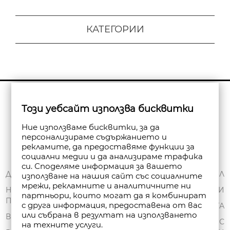
КАТЕГОРИИ
Бюлетин
Този уебсайт използва бисквитки
Абониране
Ние използваме бисквитки, за да
персонализираме съдържанието и
рекламите, да предоставяме функции за
социални медии и да анализираме трафика
си. Споделяме информация за вашето
ЗА НАС
ДОСТАВКА
МОЯТ ПРОФИЛ
използване на нашия сайт със социалните
мрежи, рекламните и аналитичните ни
ОБЩИ УСЛОВИЯ
НАЧИНИ НА
ПОРЪЧКИ
партньори, които могат да я комбинират
ПЛАЩАНЕ
ПОЛИТИКА ЗА
с друга информация, предоставена от вас
ЧАНТА
или събрана в резултат на използването
ПОВЕРИТЕЛНОСТ
ВРЪЩАНЕ
СПИСЪК С
на техните услуги.