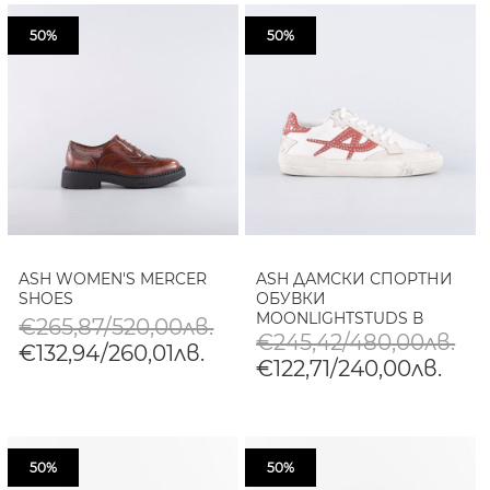
50%
50%
ASH WOMEN'S MERCER
ASH ДАМСКИ СПОРТНИ
SHOES
ОБУВКИ
MOONLIGHTSTUDS В
€265,87/520,00лв.
БЯЛО
€245,42/480,00лв.
€132,94/260,01лв.
€122,71/240,00лв.
50%
50%