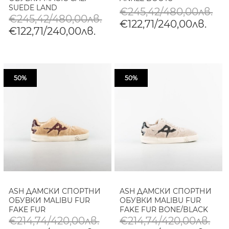
SUEDE LAND
€245,42/480,00лв.
€245,42/480,00лв.
€122,71/240,00лв.
€122,71/240,00лв.
50%
50%
ASH ДАМСКИ СПОРТНИ
ASH ДАМСКИ СПОРТНИ
ОБУВКИ MALIBU FUR
ОБУВКИ MALIBU FUR
FAKE FUR
FAKE FUR BONE/BLACK
CAMEL/BORDEAUX
€214,74/420,00лв.
€214,74/420,00лв.