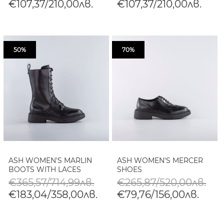
€107,37/210,00лв.
€107,37/210,00лв.
50%
70%
ASH WOMEN'S MARLIN
ASH WOMEN'S MERCER
BOOTS WITH LACES
SHOES
€365,57/714,99лв.
€265,87/520,00лв.
€183,04/358,00лв.
€79,76/156,00лв.