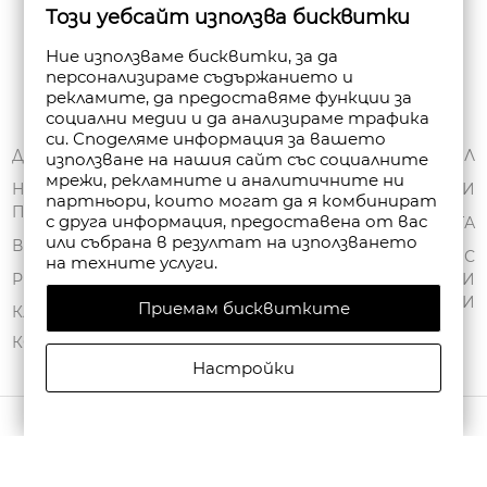
Този уебсайт използва бисквитки
Абониране
Ние използваме бисквитки, за да
персонализираме съдържанието и
рекламите, да предоставяме функции за
социални медии и да анализираме трафика
си. Споделяме информация за вашето
ЗА НАС
ДОСТАВКА
МОЯТ ПРОФИЛ
използване на нашия сайт със социалните
мрежи, рекламните и аналитичните ни
ОБЩИ УСЛОВИЯ
НАЧИНИ НА
ПОРЪЧКИ
партньори, които могат да я комбинират
ПЛАЩАНЕ
ПОЛИТИКА ЗА
с друга информация, предоставена от вас
ЧАНТА
или събрана в резултат на използването
ПОВЕРИТЕЛНОСТ
ВРЪЩАНЕ
СПИСЪК С
на техните услуги.
FAN POINT CLUB
РЕКЛАМАЦИИ
ЖЕЛАНИ
ПРОДУКТИ
Приемам бисквитките
МАГАЗИНИ
КАРТА НА САЙТА
КОНТАКТИ
Настройки
АВТОРСКИ ПРАВА © 2026 FANPOINT. ВСИЧКИ ПРАВА ЗАПАЗЕНИ.
СЪЗДАДЕНО ОТ NAVTECH GROUP