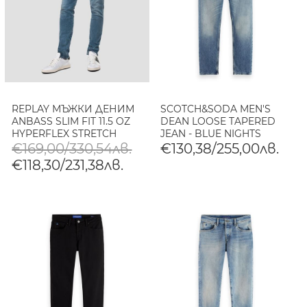
REPLAY МЪЖКИ ДЕНИМ
SCOTCH&SODA MEN'S
ANBASS SLIM FIT 11.5 OZ
DEAN LOOSE TAPERED
HYPERFLEX STRETCH
JEAN - BLUE NIGHTS
DENIM В СИН
€169,00/330,54лв.
€130,38/255,00лв.
€118,30/231,38лв.