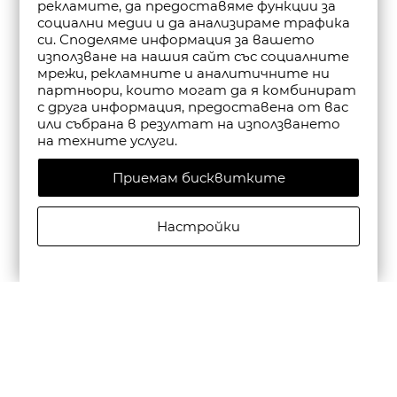
рекламите, да предоставяме функции за
социални медии и да анализираме трафика
си. Споделяме информация за вашето
използване на нашия сайт със социалните
мрежи, рекламните и аналитичните ни
партньори, които могат да я комбинират
с друга информация, предоставена от вас
или събрана в резултат на използването
на техните услуги.
Приемам бисквитките
Настройки
SCOTCH&SODA WOMEN'S HIGH FIVE SUPER STRETCH