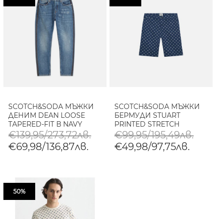
SCOTCH&SODA МЪЖКИ
SCOTCH&SODA МЪЖКИ
ДЕНИМ DEAN LOOSE
БЕРМУДИ STUART
TAPERED-FIT В NAVY
PRINTED STRETCH
COTTON CHINO В NAVY
€139,95/273,72лв.
€99,95/195,49лв.
€69,98/136,87лв.
€49,98/97,75лв.
50%