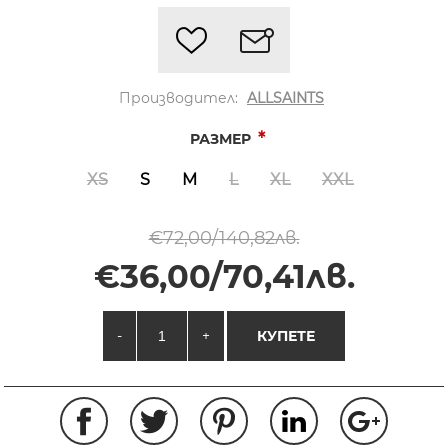
Производител:
ALLSAINTS
*
РАЗМЕР
XS
S
M
L
XL
XXL
€72,00/140,82лв.
€36,00/70,41лв.
-
+
КУПЕТЕ