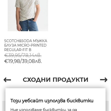
SCOTCH&SODA МЪЖКА
БЛУЗА MICRO-PRINTED
REGULAR-FIT В
СВЕТЛОБЕЖОВО
€39,95/78,14лв.
€19,98/39,08лв.
СХОДНИ ПРОДУКТИ
Този уебсайт използва бисквитки
Ние използваме бисквитки, за да