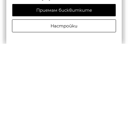
Приемам бисквитките
Настройки
G-Star RAW MEN'S Base Htr T-Shirt 2-Pack
€35,28/69,00лв.
Бюлетин
Абониране