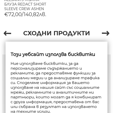
БЛУЗА REDACT SHORT
SLEEVE CREW ASHEN
WHITE
€72,00/140,82лв.
СХОДНИ ПРОДУКТИ
Този уебсайт използва бисквитки
Ние използваме бисквитки, за да
персонализираме съдържанието и
рекламите, да предоставяме функции за
социални медии и да анализираме трафика
си. Споделяме информация за вашето
използване на нашия сайт със социалните
мрежи, рекламните и аналитичните ни
партньори, които могат да я комбинират
с друга информация, предоставена от вас
или събрана в резултат на използването
на техните услуги.