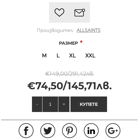
Производител:
ALLSAINTS
*
РАЗМЕР
M
L
XL
XXL
€149,00/291,42лв.
€74,50/145,71лв.
-
+
КУПЕТЕ