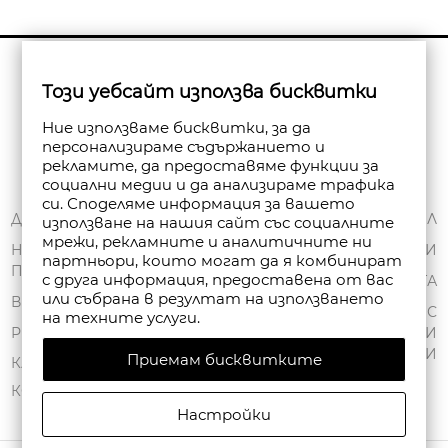
Бюлетин
Този уебсайт използва бисквитки
Абониране
Ние използваме бисквитки, за да
персонализираме съдържанието и
рекламите, да предоставяме функции за
социални медии и да анализираме трафика
си. Споделяме информация за вашето
ЗА НАС
ДОСТАВКА
МОЯТ ПРОФИЛ
използване на нашия сайт със социалните
мрежи, рекламните и аналитичните ни
ОБЩИ УСЛОВИЯ
НАЧИНИ НА
ПОРЪЧКИ
партньори, които могат да я комбинират
ПЛАЩАНЕ
ПОЛИТИКА ЗА
с друга информация, предоставена от вас
ЧАНТА
или събрана в резултат на използването
ПОВЕРИТЕЛНОСТ
ВРЪЩАНЕ
СПИСЪК С
на техните услуги.
FAN POINT CLUB
РЕКЛАМАЦИИ
ЖЕЛАНИ
ПРОДУКТИ
Приемам бисквитките
МАГАЗИНИ
КАРТА НА САЙТА
КОНТАКТИ
Настройки