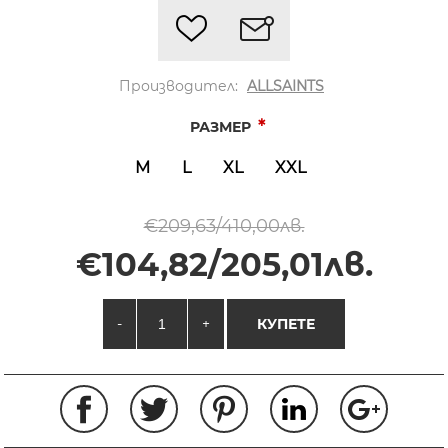
Производител:
ALLSAINTS
*
РАЗМЕР
M
L
XL
XXL
€209,63/410,00лв.
€104,82/205,01лв.
-
+
КУПЕТЕ