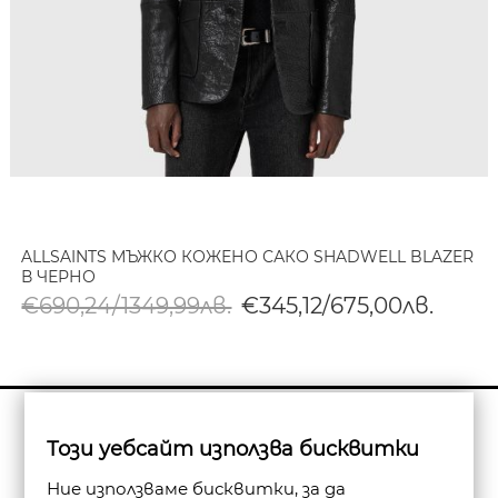
ALLSAINTS МЪЖКО КОЖЕНО САКО SHADWELL BLAZER
В ЧЕРНО
€690,24/1349,99лв.
€345,12/675,00лв.
Бюлетин
Този уебсайт използва бисквитки
Абониране
Ние използваме бисквитки, за да