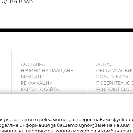
50/184,83лв.
ДОСТАВКА
ЗА НАС
НАЧИНИ НА ПЛАЩАНЕ
ОБЩИ УСЛОВИ
ВРЪЩАНЕ
ПОЛИТИКА ЗА
РЕКЛАМАЦИИ
ПОВЕРИТЕЛНОС
КАРТА НА САЙТА
FAN POINT CLUB
КОНТАКТИ
МАГАЗИНИ
 съдържанието и рекламите, да предоставяме функци
Споделяме информация за вашето използване на нашия
РАВА ЗАПАЗЕНИ.
тичните ни партньори, които могат да я комбинират