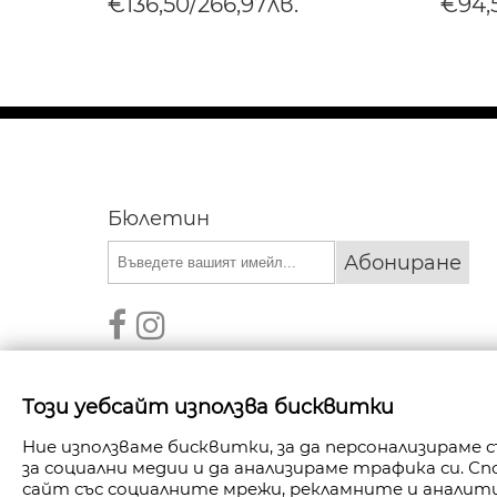
€136,50/266,97лв.
€94,
Бюлетин
Абониране
Този уебсайт използва бисквитки
Ние използваме бисквитки, за да персонализираме
за социални медии и да анализираме трафика си. 
АВТОРСКИ ПРАВА © 2026 FANPOINT. ВСИЧКИ П
сайт със социалните мрежи, рекламните и анали