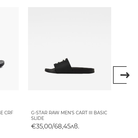
Е CRF
G-STAR RAW MEN'S CART III BASIC
G-STA
SLIDE
TONAL
€35,00/68,45лв.
€35,