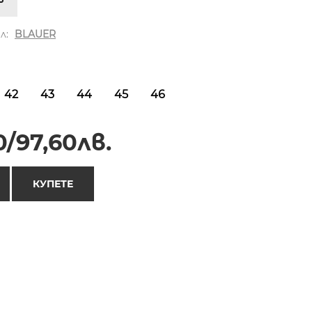
л:
BLAUER
42
43
44
45
46
/97,60лв.
КУПЕТЕ