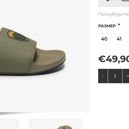
Производите
*
РАЗМЕР
40
41
€49,90
-
+