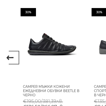
30%
30%
НИ
CAMPER МЪЖКИ КОЖЕНИ
CAMP
P В
ЕЖЕДНЕВНИ ОБУВКИ BEETLE В
СПОРТ
ЧЕРНО
В ЧЕР
€195,00/381,39лв.
€135