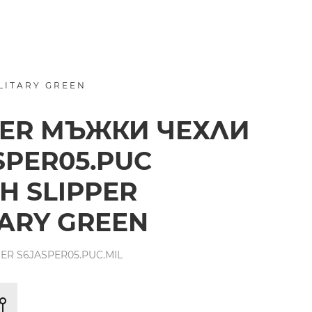
LITARY GREEN
ER МЪЖКИ ЧЕХЛИ
SPER05.PUC
H SLIPPER
TARY GREEN
R S6JASPER05.PUC.MIL