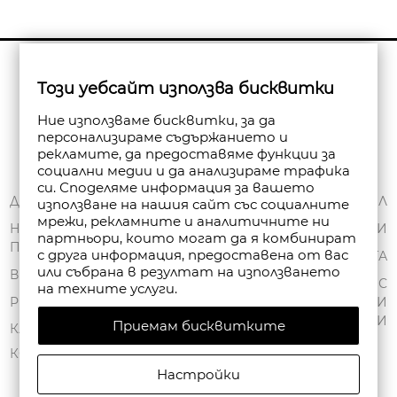
Бюлетин
Този уебсайт използва бисквитки
Абониране
Ние използваме бисквитки, за да
персонализираме съдържанието и
рекламите, да предоставяме функции за
социални медии и да анализираме трафика
си. Споделяме информация за вашето
ЗА НАС
ДОСТАВКА
МОЯТ ПРОФИЛ
използване на нашия сайт със социалните
мрежи, рекламните и аналитичните ни
ОБЩИ УСЛОВИЯ
НАЧИНИ НА
ПОРЪЧКИ
партньори, които могат да я комбинират
ПЛАЩАНЕ
ПОЛИТИКА ЗА
с друга информация, предоставена от вас
ЧАНТА
или събрана в резултат на използването
ПОВЕРИТЕЛНОСТ
ВРЪЩАНЕ
СПИСЪК С
на техните услуги.
FAN POINT CLUB
РЕКЛАМАЦИИ
ЖЕЛАНИ
ПРОДУКТИ
Приемам бисквитките
МАГАЗИНИ
КАРТА НА САЙТА
КОНТАКТИ
Настройки