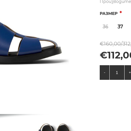
Производите
*
РАЗМЕР
36
37
€160,00/312
€112,0
-
+