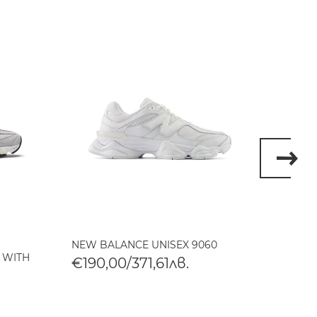
NEW BALANCE UNISEX 9060
ALLSA
 WITH
ТОК V
€190,00/371,61лв.
€219