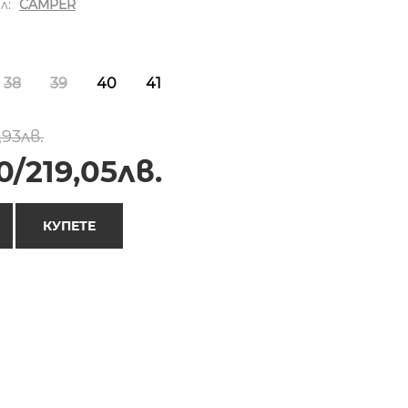
л:
CAMPER
38
39
40
41
,93лв.
0/219,05лв.
КУПЕТЕ