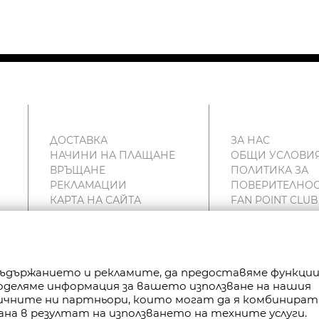
ДОСТАВКА
ЗА НАС
НАЧИНИ НА ПЛАЩАНЕ
ОБЩИ УСЛОВИ
ВРЪЩАНЕ
ПОЛИТИКА ЗА
РЕКЛАМАЦИИ
ПОВЕРИТЕЛНОС
КАРТА НА САЙТА
FAN POINT CLUB
КОНТАКТИ
МАГАЗИНИ
 съдържанието и рекламите, да предоставяме функци
Споделяме информация за вашето използване на нашия
РАВА ЗАПАЗЕНИ.
тичните ни партньори, които могат да я комбинират
ана в резултат на използването на техните услуги.
P