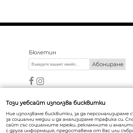
Бюлетин
Абониране
Този уебсайт използва бисквитки
Ние използваме бисквитки, за да персонализираме
за социални медии и да анализираме трафика си. 
АВТОРСКИ ПРАВА © 2026 FANPOINT. ВСИЧКИ П
сайт със социалните мрежи, рекламните и анали
с друга информация, предоставена от вас или събр
СЪЗДАДЕНО ОТ NAVTECH GROU