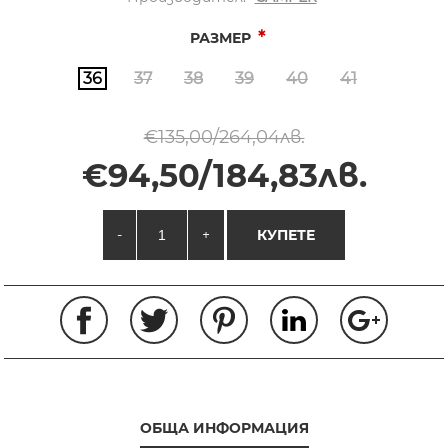
*
РАЗМЕР
36
37
38
39
40
41
€135,00/264,04лв.
€94,50/184,83лв.
-
+
КУПЕТЕ
ОБЩА ИНФОРМАЦИЯ