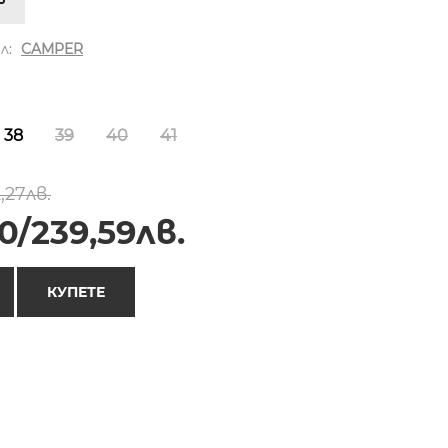
л:
CAMPER
38
39
40
41
,27лв.
0/239,59лв.
КУПЕТЕ