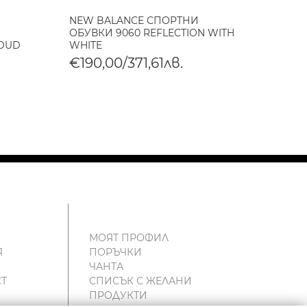
NEW BALANCE СПОРТНИ
NEW B
H
ОБУВКИ 9060 REFLECTION WITH
€190
LOUD
WHITE
€190,00/371,61лв.
МОЯТ ПРОФИЛ
Я
ПОРЪЧКИ
ЧАНТА
Т
СПИСЪК С ЖЕЛАНИ
ПРОДУКТИ