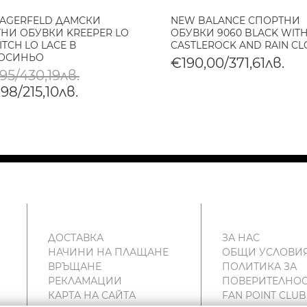
LAGERFELD ДАМСКИ
NEW BALANCE СПОРТНИ
НИ ОБУВКИ KREEPER LO
ОБУВКИ 9060 BLACK WIT
ITCH LO LACE В
CASTLEROCK AND RAIN C
ЛОСИНЬО
€190,00/371,61лв.
95/430,19лв.
98/215,10лв.
ДОСТАВКА
ЗА НАС
НАЧИНИ НА ПЛАЩАНЕ
ОБЩИ УСЛОВИ
ВРЪЩАНЕ
ПОЛИТИКА ЗА
РЕКЛАМАЦИИ
ПОВЕРИТЕЛНОС
КАРТА НА САЙТА
FAN POINT CLUB