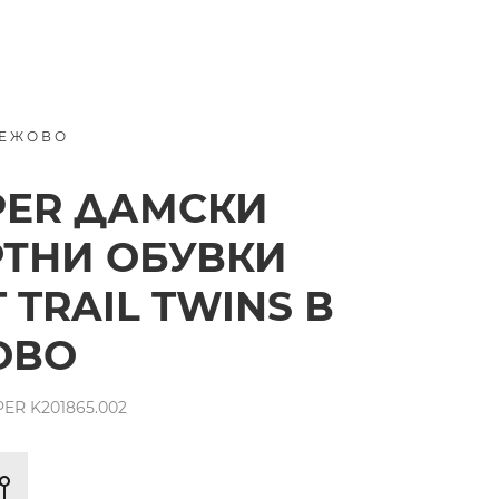
БЕЖОВО
PER ДАМСКИ
ТНИ ОБУВКИ
T TRAIL TWINS В
ОВО
R K201865.002