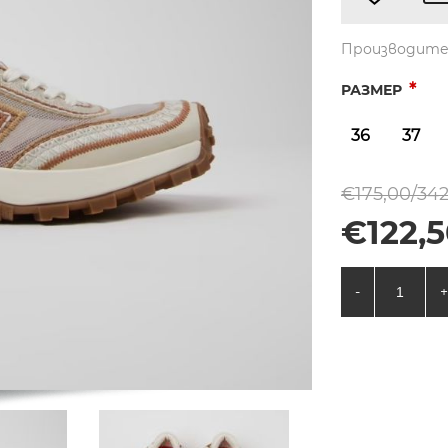
Производите
*
РАЗМЕР
36
37
€175,00/342
€122,5
-
+