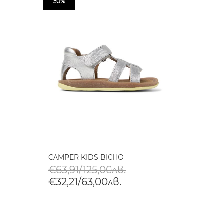
50%
CAMPER KIDS BICHO
€63,91/125,00лв.
€32,21/63,00лв.