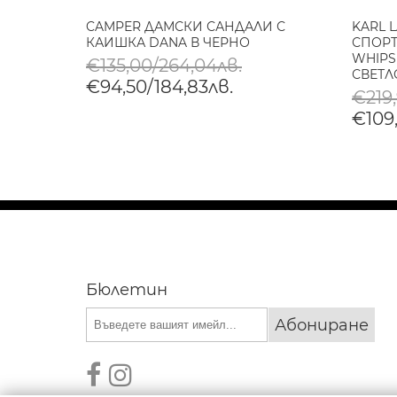
ЪРИ
CAMPER ДАМСКИ САНДАЛИ С
KARL 
КАИШКА DANA В ЧЕРНО
СПОРТ
WHIPS
€135,00/264,04лв.
СВЕТ
€94,50/184,83лв.
€219,
€109,
Бюлетин
Абониране