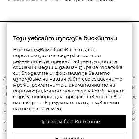
Бюлетин
Този уебсайт използва бисквитки
Абониране
Ние използваме бисквитки, за да
персонализираме съдържанието и
рекламите, да предоставяме функции за
социални медии и да анализираме трафика
си. Споделяме информация за вашето
ЗА НАС
ДОСТАВКА
МОЯТ ПРОФИЛ
използване на нашия сайт със социалните
мрежи, рекламните и аналитичните ни
ОБЩИ УСЛОВИЯ
НАЧИНИ НА
ПОРЪЧКИ
партньори, които могат да я комбинират
ПЛАЩАНЕ
ПОЛИТИКА ЗА
с друга информация, предоставена от вас
ЧАНТА
или събрана в резултат на използването
ПОВЕРИТЕЛНОСТ
ВРЪЩАНЕ
СПИСЪК С
на техните услуги.
FAN POINT CLUB
РЕКЛАМАЦИИ
ЖЕЛАНИ
ПРОДУКТИ
Приемам бисквитките
МАГАЗИНИ
КАРТА НА САЙТА
КОНТАКТИ
Настройки