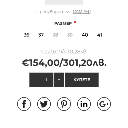
Производител:
CAMPER
*
РАЗМЕР
36
37
38
39
40
41
€220,00/430,28лв.
€154,00/301,20лв.
-
+
КУПЕТЕ