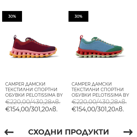
30%
30%
CAMPER ДАМСКИ
CAMPER ДАМСКИ
ТЕКСТИЛНИ СПОРТНИ
ТЕКСТИЛНИ СПОРТНИ
ОБУВКИ PELOTISSIMA BY
ОБУВКИ PELOTISSIMA BY
SUNNEI В КОМБИНАЦИЯ
SUNNEI В КОМБИНАЦИЯ
€220,00/430,28лв.
€220,00/430,28лв.
€154,00/301,20лв.
€154,00/301,20лв.
СХОДНИ ПРОДУКТИ