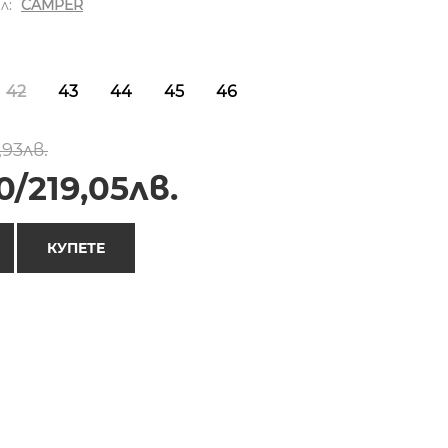
л:
CAMPER
42
43
44
45
46
,93лв.
0/219,05лв.
КУПЕТЕ