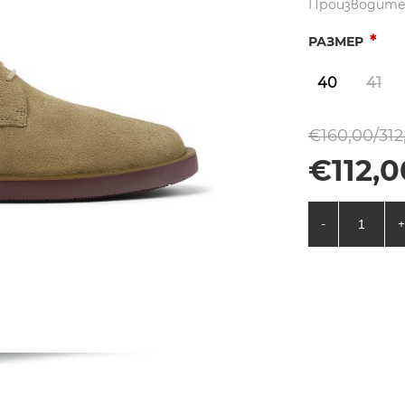
Производите
*
РАЗМЕР
40
41
€160,00/312
€112,0
-
+