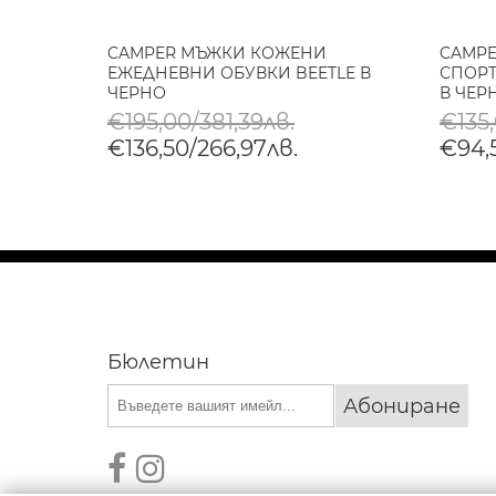
НИ
CAMPER МЪЖКИ КОЖЕНИ
CAMP
P В
ЕЖЕДНЕВНИ ОБУВКИ BEETLE В
СПОРТ
ЧЕРНО
В ЧЕР
€195,00/381,39лв.
€135
€136,50/266,97лв.
€94,
Бюлетин
Абониране