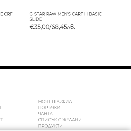
Е CRF
G-STAR RAW MEN'S CART III BASIC
G-STA
SLIDE
TONAL
€35,00/68,45лв.
€35,
МОЯТ ПРОФИЛ
Я
ПОРЪЧКИ
ЧАНТА
Т
СПИСЪК С ЖЕЛАНИ
ПРОДУКТИ