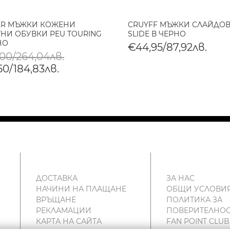
ER МЪЖКИ КОЖЕНИ
CRUYFF МЪЖКИ СЛАЙДОВ
НИ ОБУВКИ PEU TOURING
SLIDE В ЧЕРНО
НО
€44,95/87,92лв.
,00/264,04лв.
50/184,83лв.
ДОСТАВКА
ЗА НАС
НАЧИНИ НА ПЛАЩАНЕ
ОБЩИ УСЛОВИ
ВРЪЩАНЕ
ПОЛИТИКА ЗА
РЕКЛАМАЦИИ
ПОВЕРИТЕЛНОС
КАРТА НА САЙТА
FAN POINT CLUB