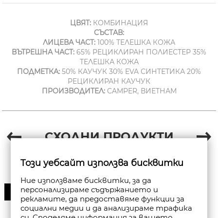
ЦВЯТ:
КОМБИНАЦИЯ
СЪСТАВ:
ЛИЦЕВА ЧАСТ:
100% ТЕЛЕШКА КОЖА
ВЪТРЕШНА ЧАСТ:
65% РЕЦИКЛИРАН ПОЛИЕСТЕР 35%
ТЕЛЕШКА КОЖА
ПОДМЕТКА:
50% КАУЧУК 30% EVA СИНТЕТИКА 20%
РЕЦИКЛИРАН КАУЧУК
ПРОИЗВОДИТЕЛ:
CAMPER, ВИЕТНАМ
СХОДНИ ПРОДУКТИ
Този уебсайт използва бисквитки
Ние използваме бисквитки, за да
персонализираме съдържанието и
30%
рекламите, да предоставяме функции за
социални медии и да анализираме трафика
си. Споделяме информация за вашето