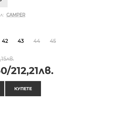
л:
CAMPER
42
43
44
45
,15лв.
0/212,21лв.
КУПЕТЕ