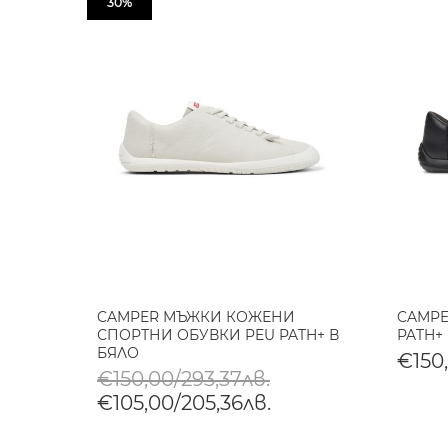
30%
CAMPER МЪЖКИ КОЖЕНИ
CAMPE
СПОРТНИ ОБУВКИ PEU PATH+ В
PATH+
БЯЛО
€150,
€150,00/293,37лв.
€105,00/205,36лв.