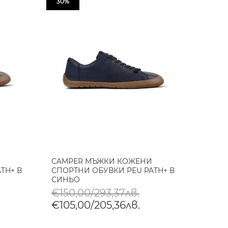
30%
CAMPER МЪЖКИ КОЖЕНИ
TH+ В
СПОРТНИ ОБУВКИ PEU PATH+ В
СИНЬО
€150,00/293,37лв.
€105,00/205,36лв.