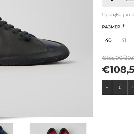
Производите
*
РАЗМЕР
40
41
€155,00/303
€108,5
-
+