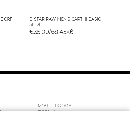
Е CRF
G-STAR RAW MEN'S CART III BASIC
G-STA
SLIDE
TONAL
€35,00/68,45лв.
€35,
МОЯТ ПРОФИЛ
Я
ПОРЪЧКИ
ЧАНТА
Т
СПИСЪК С ЖЕЛАНИ