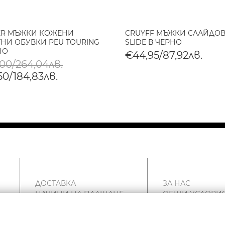
ER МЪЖКИ КОЖЕНИ
CRUYFF МЪЖКИ СЛАЙДОВ
НИ ОБУВКИ PEU TOURING
SLIDE В ЧЕРНО
НО
€44,95/87,92лв.
,00/264,04лв.
50/184,83лв.
ДОСТАВКА
ЗА НАС
НАЧИНИ НА ПЛАЩАНЕ
ОБЩИ УСЛОВИ
ВРЪЩАНЕ
ПОЛИТИКА ЗА
РЕКЛАМАЦИИ
ПОВЕРИТЕЛНОС