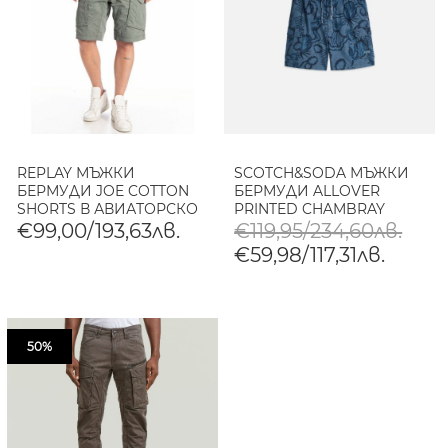
REPLAY МЪЖКИ
SCOTCH&SODA МЪЖКИ
БЕРМУДИ JOE COTTON
БЕРМУДИ ALLOVER
SHORTS В АВИАТОРСКО
PRINTED CHAMBRAY
ЗЕЛЕНО
CARGO В NAVY
€99,00/193,63лв.
€119,95/234,60лв.
€59,98/117,31лв.
50%