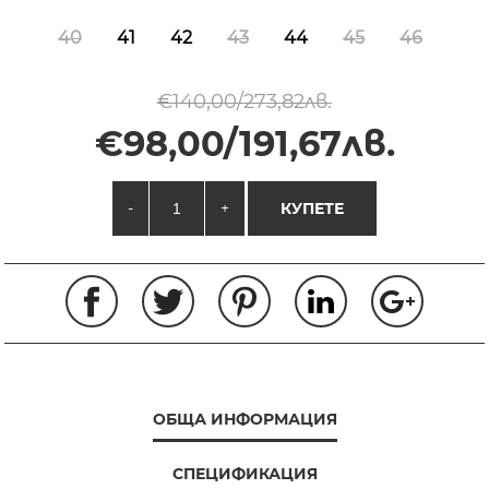
40
41
42
43
44
45
46
€140,00/273,82лв.
€98,00/191,67лв.
-
+
КУПЕТЕ
ОБЩА ИНФОРМАЦИЯ
СПЕЦИФИКАЦИЯ