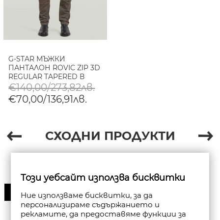
G-STAR МЪЖКИ
ПАНТАЛОН ROVIC ZIP 3D
REGULAR TAPERED В
JAVA/ELEPHANT SKIN
€140,00/273,82лв.
€70,00/136,91лв.
СХОДНИ ПРОДУКТИ
Този уебсайт използва бисквитки
30%
Ние използваме бисквитки, за да
персонализираме съдържанието и
рекламите, да предоставяме функции за