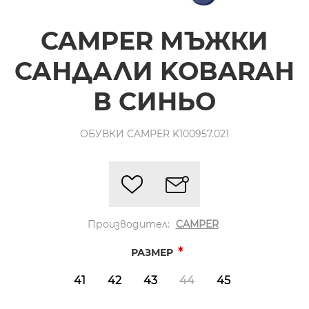
CAMPER МЪЖКИ
САНДАЛИ KOBARAH
В СИНЬО
ОБУВКИ CAMPER K100957.021
Производител:
CAMPER
*
РАЗМЕР
41
42
43
44
45