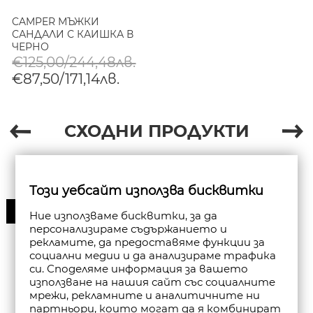
CAMPER МЪЖКИ
САНДАЛИ С КАИШКА В
ЧЕРНО
€125,00/244,48лв.
€87,50/171,14лв.
СХОДНИ ПРОДУКТИ
Този уебсайт използва бисквитки
30%
Ние използваме бисквитки, за да
персонализираме съдържанието и
рекламите, да предоставяме функции за
социални медии и да анализираме трафика
си. Споделяме информация за вашето
използване на нашия сайт със социалните
мрежи, рекламните и аналитичните ни
партньори, които могат да я комбинират