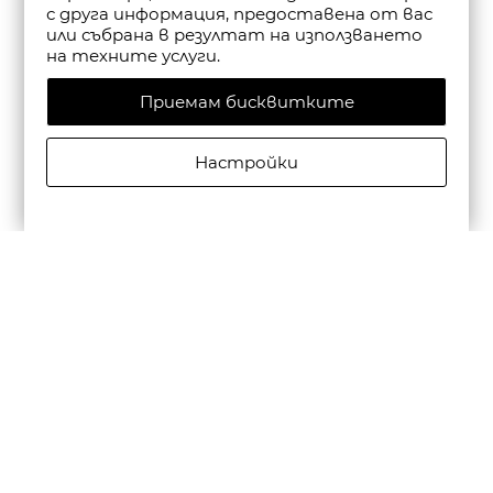
с друга информация, предоставена от вас
или събрана в резултат на използването
на техните услуги.
Приемам бисквитките
Настройки
CAMPER МЪЖКИ КОЖЕНИ ЕЖЕДНЕВНИ ОБУВКИ
BEETLE В ЧЕРНО
€195,00/381,39лв.
€136,50/266,97лв.