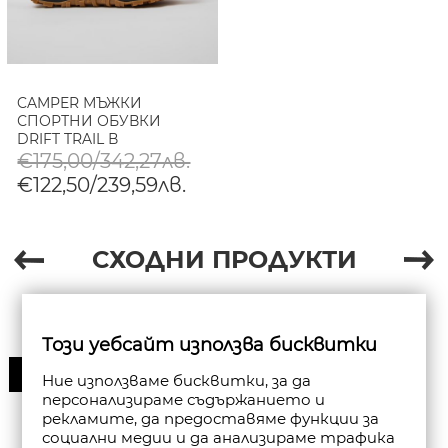
CAMPER МЪЖКИ
СПОРТНИ ОБУВКИ
DRIFT TRAIL В
КОМБИНАЦИЯ
€175,00/342,27лв.
€122,50/239,59лв.
СХОДНИ ПРОДУКТИ
Този уебсайт използва бисквитки
30%
Ние използваме бисквитки, за да
персонализираме съдържанието и
рекламите, да предоставяме функции за
социални медии и да анализираме трафика