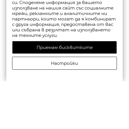
си. Споделяме информация за вашето
използване на нашия сайт със социалните
мрежи, рекламните и аналитичните ни
партньори, които могат да я комбинират
с друга информация, предоставена от вас
или събрана в резултат на използването
на техните услуги.
Приемам бисквитките
Настройки
CAMPER МЪЖКИ КОЖЕНИ ЕЖЕДНЕВНИ ОБУВКИ
BEETLE В ЧЕРНО
€195,00/381,39лв.
€136,50/266,97лв.