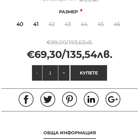
*
РАЗМЕР
40
41
42
43
44
45
46
€99,00/193,63лв.
€69,30/135,54лв.
-
+
КУПЕТЕ
ОБЩА ИНФОРМАЦИЯ