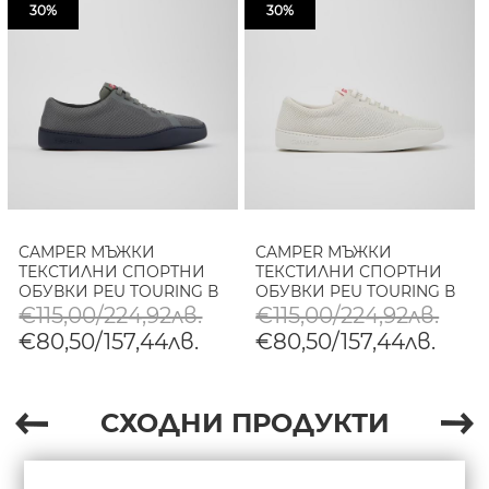
30%
30%
CAMPER МЪЖКИ
CAMPER МЪЖКИ
ТЕКСТИЛНИ СПОРТНИ
ТЕКСТИЛНИ СПОРТНИ
ОБУВКИ PEU TOURING В
ОБУВКИ PEU TOURING В
СИВО
БЯЛО
€115,00/224,92лв.
€115,00/224,92лв.
€80,50/157,44лв.
€80,50/157,44лв.
СХОДНИ ПРОДУКТИ