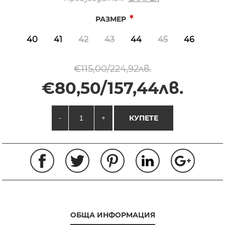
*
РАЗМЕР
40
41
42
43
44
45
46
€115,00/224,92лв.
€80,50/157,44лв.
-
+
КУПЕТЕ
ОБЩА ИНФОРМАЦИЯ