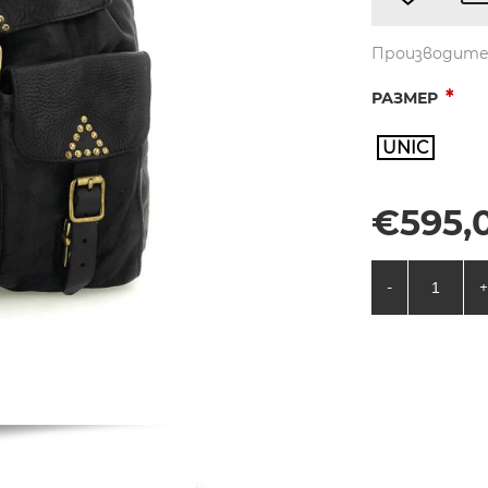
Производите
*
РАЗМЕР
UNIC
€595,0
-
+