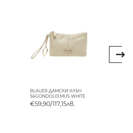
BLAUER ДАМСКИ КЛЪЧ
BLAUE
S6GONDOL01.MUS WHITE
S6HOM
€59,90/117,15лв.
€105