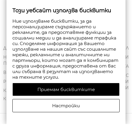
Бюлетин
Този уебсайт използва бисквитки
Абониране
Ние използваме бисквитки, за да
персонализираме съдържанието и
рекламите, да предоставяме функции за
социални медии и да анализираме трафика
си. Споделяме информация за вашето
ЗА НАС
ДОСТАВКА
МОЯТ ПРОФИЛ
използване на нашия сайт със социалните
мрежи, рекламните и аналитичните ни
ОБЩИ УСЛОВИЯ
НАЧИНИ НА
ПОРЪЧКИ
партньори, които могат да я комбинират
ПЛАЩАНЕ
ПОЛИТИКА ЗА
с друга информация, предоставена от вас
ЧАНТА
или събрана в резултат на използването
ПОВЕРИТЕЛНОСТ
ВРЪЩАНЕ
СПИСЪК С
на техните услуги.
FAN POINT CLUB
РЕКЛАМАЦИИ
ЖЕЛАНИ
ПРОДУКТИ
Приемам бисквитките
МАГАЗИНИ
КАРТА НА САЙТА
КОНТАКТИ
Настройки
АВТОРСКИ ПРАВА © 2026 FANPOINT. ВСИЧКИ ПРАВА ЗАПАЗЕНИ.
СЪЗДАДЕНО ОТ NAVTECH GROUP