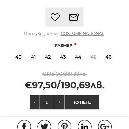
Производител:
COSTUME NATIONAL
*
РАЗМЕР
40
41
42
43
44
45
46
€195,00/381,39лв.
€97,50/190,69лв.
-
+
КУПЕТЕ