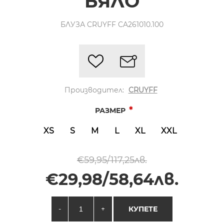
БЯЛО
БЛУЗА CRUYFF CA261010.100
Производител:
CRUYFF
*
РАЗМЕР
XS
S
M
L
XL
XXL
€59,95/117,25лв.
€29,98/58,64лв.
-
+
КУПЕТЕ