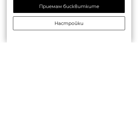
Приемам бисквитките
Настройки
CAMPER МЪЖКИ КОЖЕНИ ЕЖЕДНЕВНИ ОБУВКИ
BEETLE В ЧЕРНО
€195,00/381,39лв.
€136,50/266,97лв.
Бюлетин
Абониране