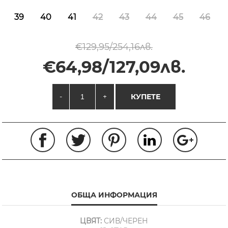
39
40
41
42
43
44
45
46
€129,95/254,16лв.
€64,98/127,09лв.
-
+
КУПЕТЕ
ОБЩА ИНФОРМАЦИЯ
ЦВЯТ:
СИВ/ЧЕРЕН