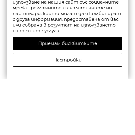
използване на нашия сайт със социалните
мрежи, рекламните и аналитичните ни
партньори, които могат да я комбинират
с друга информация, предоставена от вас
или събрана в резултат на използването
на техните услуги.
Приемам бисквитките
Настройки
CAMPER МЪЖКИ КОЖЕНИ ЕЖЕДНЕВНИ ОБУВКИ
BEETLE В ЧЕРНО
€195,00/381,39лв.
€136,50/266,97лв.