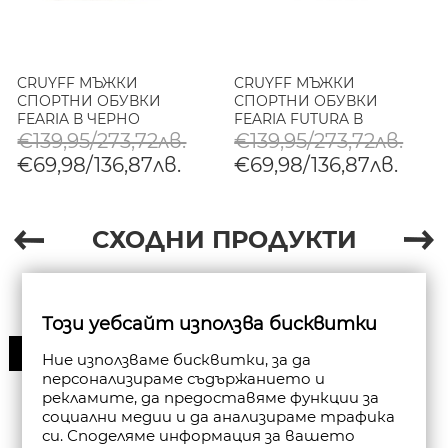
CRUYFF МЪЖКИ
CRUYFF МЪЖКИ
СПОРТНИ ОБУВКИ
СПОРТНИ ОБУВКИ
FEARIA В ЧЕРНО
FEARIA FUTURA В
ЧЕРНО/ЗЛАТИСТО
€139,95/273,72лв.
€139,95/273,72лв.
€69,98/136,87лв.
€69,98/136,87лв.
СХОДНИ ПРОДУКТИ
Този уебсайт използва бисквитки
30%
Ние използваме бисквитки, за да
персонализираме съдържанието и
рекламите, да предоставяме функции за
социални медии и да анализираме трафика
си. Споделяме информация за вашето