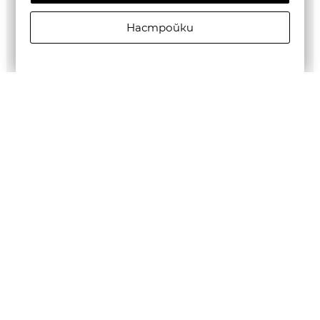
Настройки
G-Star RAW MEN'S Base Htr T-Shirt 2-Pack
€35,28/69,00лв.
Бюлетин
Абониране