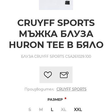
CRUYFF SPORTS
МЪЖКА БЛУЗА
HURON TEE В БЯЛО
БЛУЗА CRUYFF SPORTS CSA261029.100
Производител:
CRUYFF SPORTS
*
РАЗМЕР
S
M
L
XL
XXL