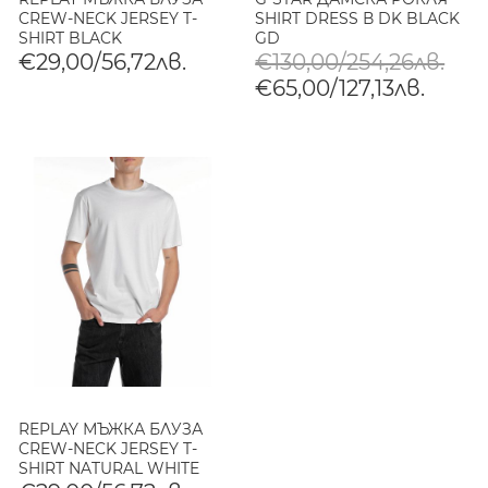
CREW-NECK JERSEY T-
SHIRT DRESS В DK BLACK
SHIRT BLACK
GD
€29,00/56,72лв.
€130,00/254,26лв.
€65,00/127,13лв.
REPLAY МЪЖКА БЛУЗА
CREW-NECK JERSEY T-
SHIRT NATURAL WHITE