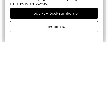
на техните услуги.
Приемам бисквитките
Настройки
ALLSAINTS ДАМСКА РОКЛЯ ODETTE DRESS В ЧЕРНО
€369,00/721,70лв.
€184,50/360,85лв.
Бюлетин