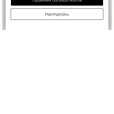
Приемам бисквитките
Настройки
G-STAR WOMEN'S LYNN JUMPSUIT В DK BLACK
€150,00/293,37лв.
€75,00/146,69лв.
Бюлетин
Абониране