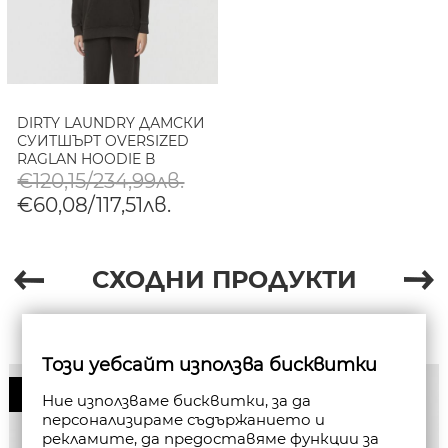
DIRTY LAUNDRY ДАМСКИ
СУИТШЪРТ OVERSIZED
RAGLAN HOODIE В
ЧЕРНО
€120,15/234,99лв.
€60,08/117,51лв.
СХОДНИ ПРОДУКТИ
Този уебсайт използва бисквитки
50%
Ние използваме бисквитки, за да
персонализираме съдържанието и
рекламите, да предоставяме функции за