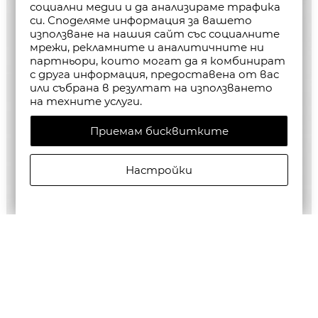
социални медии и да анализираме трафика
си. Споделяме информация за вашето
използване на нашия сайт със социалните
мрежи, рекламните и аналитичните ни
партньори, които могат да я комбинират
с друга информация, предоставена от вас
или събрана в резултат на използването
на техните услуги.
Приемам бисквитките
Настройки
ALLSAINTS ДАМСКИ СУИТШЪРТ DANI HAVEN
€135,49/265,00лв.
€68,00/133,00лв.