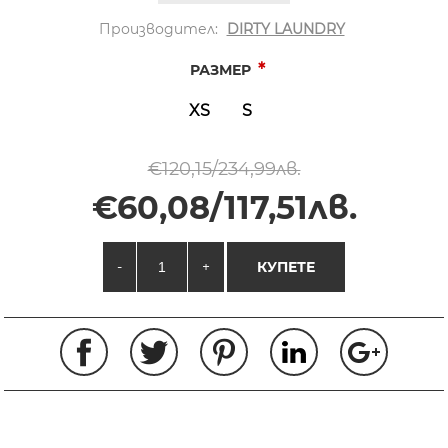
Производител:
DIRTY LAUNDRY
*
РАЗМЕР
XS
S
€120,15/234,99лв.
€60,08/117,51лв.
-
+
КУПЕТЕ