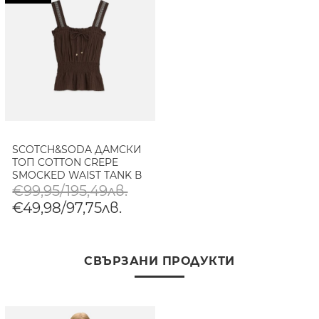
SCOTCH&SODA ДАМСКИ
ТОП COTTON CREPE
SMOCKED WAIST TANK В
КАФЯВО
€99,95/195,49лв.
€49,98/97,75лв.
СВЪРЗАНИ ПРОДУКТИ