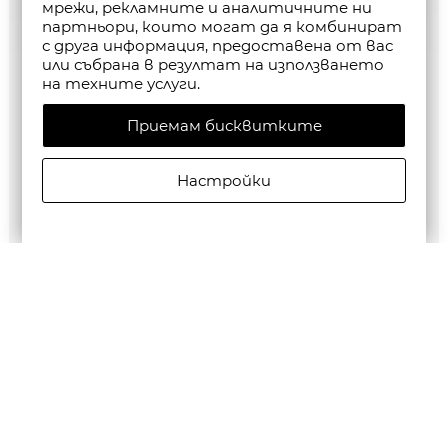
мрежи, рекламните и аналитичните ни
партньори, които могат да я комбинират
с друга информация, предоставена от вас
или събрана в резултат на използването
на техните услуги.
Приемам бисквитките
Настройки
G-Star RAW MEN'S Base Htr T-Shirt 2-Pack
€35,28/69,00лв.