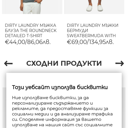
DIRTY LAUNDRY МЪЖКА
DIRTY LAUNDRY МЪЖКИ
БЛУЗА THE ROUNDNECK
БЕРМУДИ
DETAILED T-SHIRT
SWEATBERMUDA WITH
VINTAGE GREY
EMBROIDERY VINTAGE
€44,00/86,06лв.
€69,00/134,95лв.
BLACK
СХОДНИ ПРОДУКТИ
Този уебсайт използва бисквитки
Ние използваме бисквитки, за да
персонализираме съдържанието и
рекламите, да предоставяме функции за
социални медии и да анализираме трафика
си. Споделяме информация за вашето
използване на нашия сайт със социалните