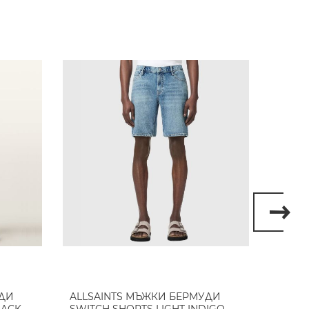
50%
УДИ
ALLSAINTS МЪЖКИ БЕРМУДИ
CRUY