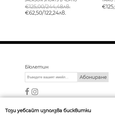
JACKSON SHORTS В ЧЕРНО
TAIKO
€125,00/244,48лв.
€125
€62,50/122,24лв.
Бюлетин
Абониране
Този уебсайт използва бисквитки