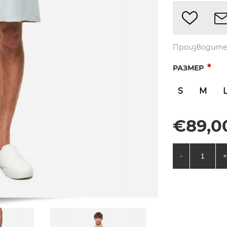
Производите
*
РАЗМЕР
S
M
€89,00
-
+