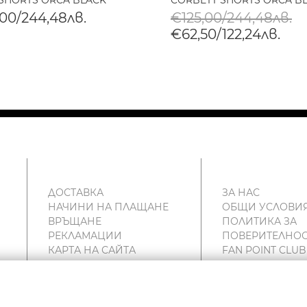
 SHORTS ORCA BLACK
CORBETT SHORTS ORCA B
,00/244,48лв.
€125,00/244,48лв.
€62,50/122,24лв.
ДОСТАВКА
ЗА НАС
НАЧИНИ НА ПЛАЩАНЕ
ОБЩИ УСЛОВИ
ВРЪЩАНЕ
ПОЛИТИКА ЗА
РЕКЛАМАЦИИ
ПОВЕРИТЕЛНОС
КАРТА НА САЙТА
FAN POINT CLUB
КОНТАКТИ
МАГАЗИНИ