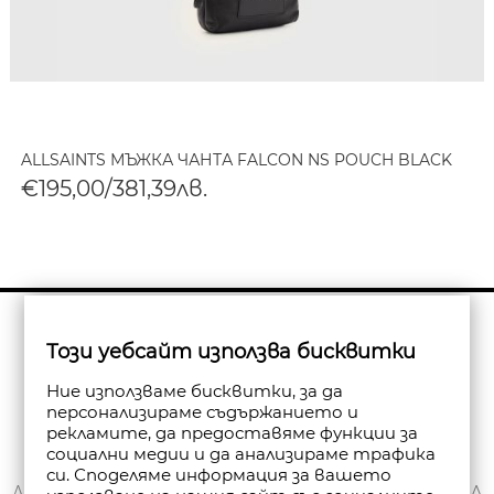
ALLSAINTS МЪЖКА ЧАНТА FALCON NS POUCH BLACK
€195,00/381,39лв.
Бюлетин
Този уебсайт използва бисквитки
Абониране
Ние използваме бисквитки, за да
персонализираме съдържанието и
рекламите, да предоставяме функции за
социални медии и да анализираме трафика
си. Споделяме информация за вашето
ЗА НАС
ДОСТАВКА
МОЯТ ПРОФИЛ