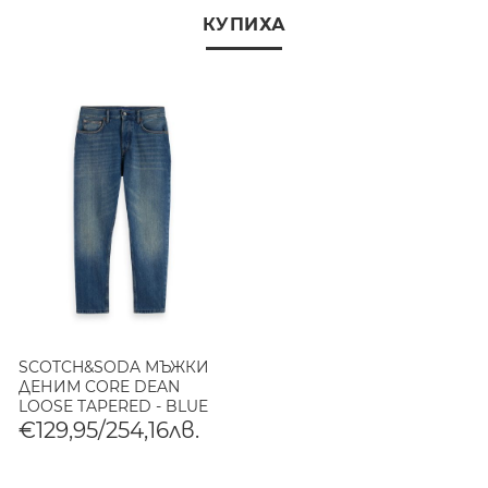
КУПИХА
SCOTCH&SODA МЪЖКИ
ДЕНИМ CORE DEAN
LOOSE TAPERED - BLUE
NIGHTS В NAVY
€129,95/254,16лв.