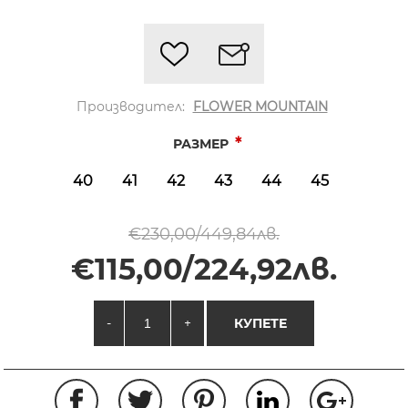
Производител:
FLOWER MOUNTAIN
*
РАЗМЕР
40
41
42
43
44
45
€230,00/449,84лв.
€115,00/224,92лв.
-
+
КУПЕТЕ