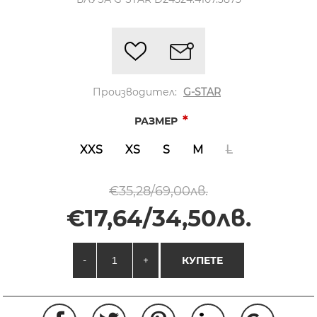
Производител:
G-STAR
*
РАЗМЕР
XXS
XS
S
M
L
€35,28/69,00лв.
€17,64/34,50лв.
-
+
КУПЕТЕ