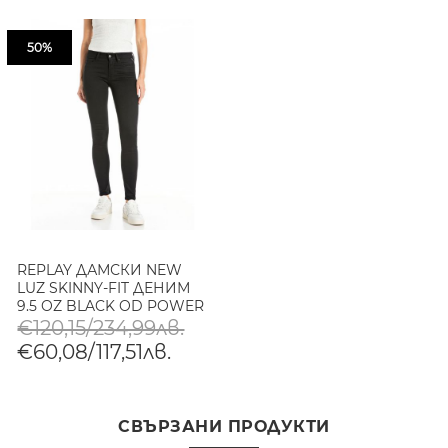
50%
REPLAY ДАМСКИ NEW
LUZ SKINNY-FIT ДЕНИМ
9.5 OZ BLACK OD POWER
STRETCH DENIM В ЧЕРНО
€120,15/234,99лв.
€60,08/117,51лв.
СВЪРЗАНИ ПРОДУКТИ