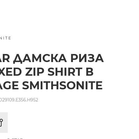
NITE
AR ДАМСКА РИЗА
XED ZIP SHIRT В
AGE SMITHSONITE
29109.E356.H952