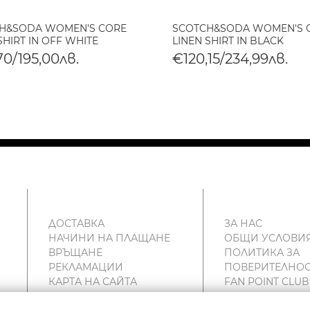
H&SODA WOMEN'S CORE
SCOTCH&SODA WOMEN'S 
SHIRT IN OFF WHITE
LINEN SHIRT IN BLACK
70/195,00лв.
€120,15/234,99лв.
ДОСТАВКА
ЗА НАС
НАЧИНИ НА ПЛАЩАНЕ
ОБЩИ УСЛОВИ
ВРЪЩАНЕ
ПОЛИТИКА ЗА
РЕКЛАМАЦИИ
ПОВЕРИТЕЛНОС
КАРТА НА САЙТА
FAN POINT CLUB
КОНТАКТИ
МАГАЗИНИ