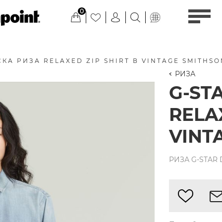
0
КА РИЗА RELAXED ZIP SHIRT В VINTAGE SMITHSO
РИЗА
G-ST
RELA
VINT
РИЗА G-STAR D