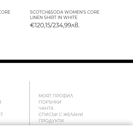
CORE
SCOTCH&SODA WOMEN'S CORE
SCOT
LINEN SHIRT IN WHITE
GIRLF
€120,15/234,99лв.
€99,
МОЯТ ПРОФИЛ
Я
ПОРЪЧКИ
ЧАНТА
Т
СПИСЪК С ЖЕЛАНИ
ПРОДУКТИ