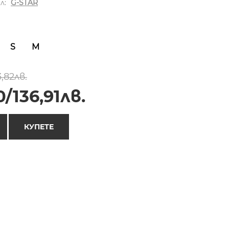
л:
G-STAR
S
M
,82лв.
/136,91лв.
КУПЕТЕ