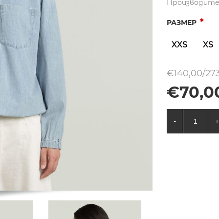
Производите
*
РАЗМЕР
XXS
XS
€140,00/273
€70,00
-
+