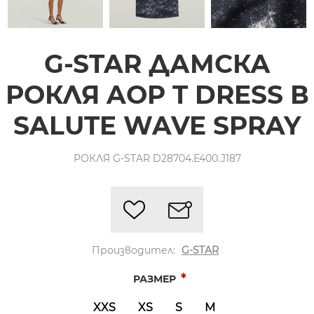
G-STAR ДАМСКА
РОКЛЯ AOP T DRESS В
SALUTE WAVE SPRAY
РОКЛЯ G-STAR D28704.E400.J187
Производител:
G-STAR
*
РАЗМЕР
XXS
XS
S
M