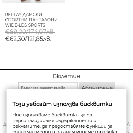
REPLAY ДАМСКИ
СПОРТНИ ПАНТАЛОНИ
WIDE-LEG SPORTS
TROUSERS WITH
€89,00/174,07лв.
DRAWSTRING В ЧЕРНО
€62,30/121,85лв.
Бюлетин
Абониране
Този уебсайт използва бисквитки
Ние използваме бисквитки, за да
персонализираме съдържанието и
ЗА НАС
ДОСТАВКА
МОЯТ ПРОФИЛ
рекламите, да предоставяме функции за
социални медии и да анализираме трафика
ОБЩИ УСЛОВИЯ