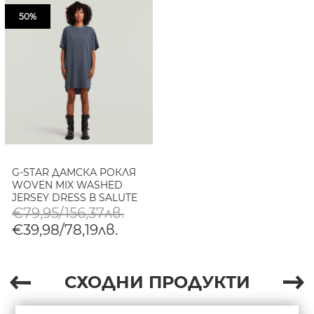
50%
G-STAR ДАМСКА РОКЛЯ
WOVEN MIX WASHED
JERSEY DRESS В SALUTE
GD
€79,95/156,37лв.
€39,98/78,19лв.
СХОДНИ ПРОДУКТИ