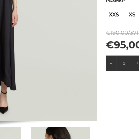
*
РАЗМЕР
XXS
XS
€190,00/371
€95,00
-
+