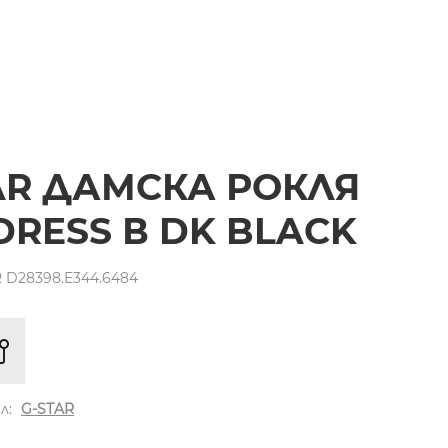
AR ДАМСКА РОКЛЯ
 DRESS В DK BLACK
 D28398.E344.6484
л:
G-STAR