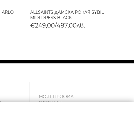
Я ARLO
ALLSAINTS ДАМСКА РОКЛЯ SYBIL
ALLSA
MIDI DRESS BLACK
DRESS
€249,00/487,00лв.
€225
МОЯТ ПРОФИЛ
Я
ПОРЪЧКИ
ЧАНТА
Т
СПИСЪК С ЖЕЛАНИ
ПРОДУКТИ
и