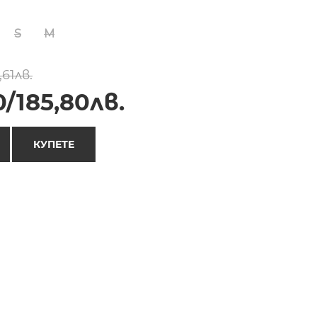
S
M
,61лв.
/185,80лв.
КУПЕТЕ