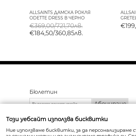
ALLSAINTS ДАМСКА РОКЛЯ
ALLSA
ILVER
ODETTE DRESS В ЧЕРНО
GRETE
€369,00/721,70лв.
€199,
€184,50/360,85лв.
Бюлетин
Абониране
Този уебсайт използва бисквитки
Ние използваме бисквитки, за да персонализираме
за социални медии и да анализираме трафика си. 