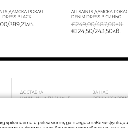
INTS ДАМСКА РОКЛЯ
ALLSAINTS ДАМСКА РОКЛ
L DRESS BLACK
DENIM DRESS В СИНЬО
00/389,21лв.
€249,00/487,00лв.
€124,50/243,50лв.
ДОСТАВКА
ЗА НАС
НАЧИНИ НА ПЛАЩАНЕ
ОБЩИ УСЛОВИ
ВРЪЩАНЕ
ПОЛИТИКА ЗА
РЕКЛАМАЦИИ
ПОВЕРИТЕЛНОС
КАРТА НА САЙТА
FAN POINT CLUB
КОНТАКТИ
МАГАЗИНИ
 съдържанието и рекламите, да предоставяме функци
Споделяме информация за вашето използване на нашия